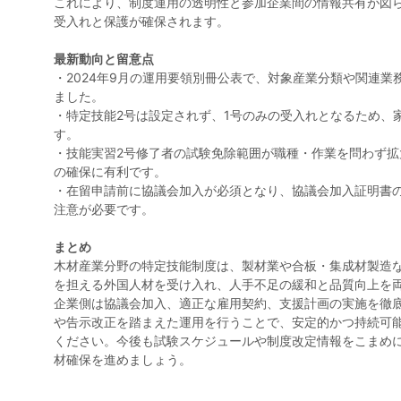
これにより、制度運用の透明性と参加企業間の情報共有が図
受入れと保護が確保されます。
最新動向と留意点
・2024年9月の運用要領別冊公表で、対象産業分類や関連業
ました。
・特定技能2号は設定されず、1号のみの受入れとなるため、
す。
・技能実習2号修了者の試験免除範囲が職種・作業を問わず拡
の確保に有利です。
・在留申請前に協議会加入が必須となり、協議会加入証明書
注意が必要です。
まとめ
木材産業分野の特定技能制度は、製材業や合板・集成材製造
を担える外国人材を受け入れ、人手不足の緩和と品質向上を
企業側は協議会加入、適正な雇用契約、支援計画の実施を徹
や告示改正を踏まえた運用を行うことで、安定的かつ持続可
ください。今後も試験スケジュールや制度改定情報をこまめ
材確保を進めましょう。