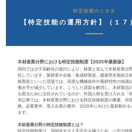
特定技能のミカタ
【特定技能の運用方針】（１７
木材産業分野における特定技能制度【2025年最新版】
国内では少子高齢化の進行により、林業と並んで木材産業分
化しています。製材業や合板・集成材製造、建築用木製組立
板製造といった現場では、高度な機械操作や素材特性の知識
働き手が減少しています。こうした課題を解消し、木材製品
を図るために注目されているのが、外国人材を受け入れる「
本記事では、木材産業分野における特定技能制度の概要、外
務、必要要件、受入企業の要件、2025年に向けた最新動向
ます。
木材産業分野の特定技能制度とは？
特定技能制度は、深刻化する人手不足を補うため、一定の技