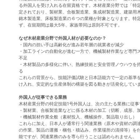
る外国人を受け入れる在留資格です。木材産業分野では「特定
定されており、製材業、合板製造業、集成材製造業、建築用
銘木製造業、床板製造業の６つの業種が対象となります。特定
ず、在留期間は最大5年、家族帯同は原則不可です。
なぜ木材産業分野で外国人材が必要なのか？
・国内の担い手は高齢化が進み若年層の就業者が減少
・加工ラインの自動化が進む一方で、機械製材作業など専門
不足
・木材製品の多様化に伴い、熟練技術と安全管理ノウハウを
る
これらの背景から、技能評価試験と日本語能力で一定の基準
け入れ、安定的な生産体制の構築を図る動きが活発化してい
外国人が従事できる業務
木材産業分野の特定技能1号外国人は、次の主たる業務に従事
・製材業、合板製造業などに係る木材の加工（切断、成形、
・機械製材作業全般（素材投入、機械操作、製品取り出し）
これらに加え、日本人が通常行う関連業務（原木や資材の調
の作業、製品の運搬・梱包・積込み、作業場所の清掃等）を
能ですが、関連業務のみを専ら行うことは認められません。