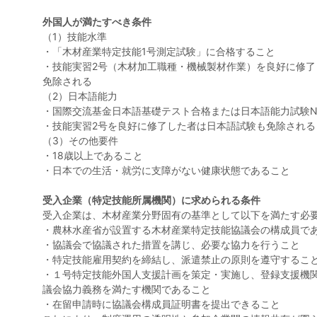
外国人が満たすべき条件
（1）技能水準
・「木材産業特定技能1号測定試験」に合格すること
・技能実習2号（木材加工職種・機械製材作業）を良好に修了
免除される
（2）日本語能力
・国際交流基金日本語基礎テスト合格または日本語能力試験N
・技能実習2号を良好に修了した者は日本語試験も免除される
（3）その他要件
・18歳以上であること
・日本での生活・就労に支障がない健康状態であること
受入企業（特定技能所属機関）に求められる条件
受入企業は、木材産業分野固有の基準として以下を満たす必
・農林水産省が設置する木材産業特定技能協議会の構成員で
・協議会で協議された措置を講じ、必要な協力を行うこと
・特定技能雇用契約を締結し、派遣禁止の原則を遵守するこ
・１号特定技能外国人支援計画を策定・実施し、登録支援機
議会協力義務を満たす機関であること
・在留申請時に協議会構成員証明書を提出できること